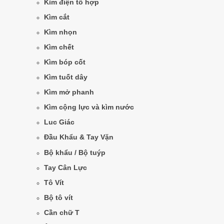
Kìm điện tổ hợp
Kìm cắt
Kìm nhọn
Kìm chết
Kìm bóp cốt
Kìm tuốt dây
Kìm mở phanh
Kìm cộng lực và kìm nước
Luc Giác
Đầu Khẩu & Tay Vặn
Bộ khẩu / Bộ tuýp
Tay Cân Lực
Tô Vít
Bộ tô vít
Cần chữ T