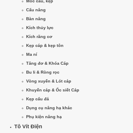
Móc cẩu, kẹp
Cẩu nâng
Bàn nâng
Kích thủy lực
Kích răng cơ
Kẹp cáp & kẹp tôn
Ma ní
Tăng đơ & Khóa Cáp
Bu li & Ròng rọc
Vòng xuyến & Lót cáp
Khuyến cáp & Ốc siết Cáp
Kẹp cẩu đá
Dụng cụ nâng hạ khác
Phụ kiện nâng hạ
Tô Vít Điện