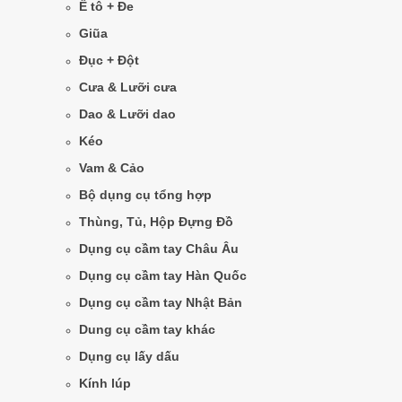
Ê tô + Đe
Giũa
Đục + Đột
Cưa & Lưỡi cưa
Dao & Lưỡi dao
Kéo
Vam & Cảo
Bộ dụng cụ tổng hợp
Thùng, Tủ, Hộp Đựng Đồ
Dụng cụ cầm tay Châu Âu
Dụng cụ cầm tay Hàn Quốc
Dụng cụ cầm tay Nhật Bản
Dung cụ cầm tay khác
Dụng cụ lấy dấu
Kính lúp