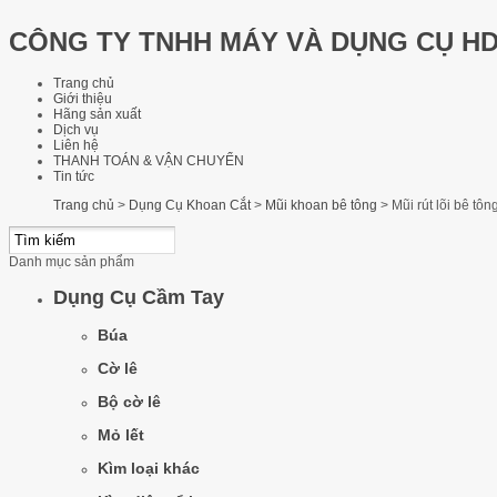
CÔNG TY TNHH MÁY VÀ DỤNG CỤ H
Trang chủ
Giới thiệu
Hãng sản xuất
Dịch vụ
Liên hệ
THANH TOÁN & VẬN CHUYỂN
Tin tức
Trang chủ
>
Dụng Cụ Khoan Cắt
>
Mũi khoan bê tông
>
Mũi rút lõi bê t
Danh mục sản phẩm
Dụng Cụ Cầm Tay
Búa
Cờ lê
Bộ cờ lê
Mỏ lết
Kìm loại khác