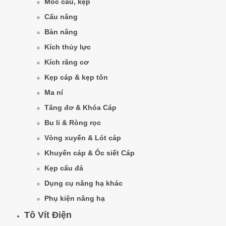
Móc cẩu, kẹp
Cẩu nâng
Bàn nâng
Kích thủy lực
Kích răng cơ
Kẹp cáp & kẹp tôn
Ma ní
Tăng đơ & Khóa Cáp
Bu li & Ròng rọc
Vòng xuyến & Lót cáp
Khuyến cáp & Ốc siết Cáp
Kẹp cẩu đá
Dụng cụ nâng hạ khác
Phụ kiện nâng hạ
Tô Vít Điện