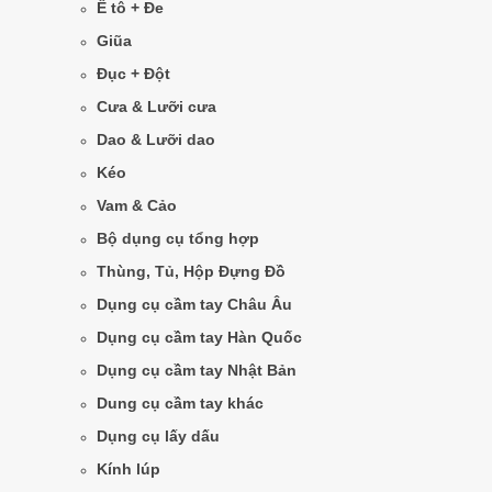
Ê tô + Đe
Giũa
Đục + Đột
Cưa & Lưỡi cưa
Dao & Lưỡi dao
Kéo
Vam & Cảo
Bộ dụng cụ tổng hợp
Thùng, Tủ, Hộp Đựng Đồ
Dụng cụ cầm tay Châu Âu
Dụng cụ cầm tay Hàn Quốc
Dụng cụ cầm tay Nhật Bản
Dung cụ cầm tay khác
Dụng cụ lấy dấu
Kính lúp