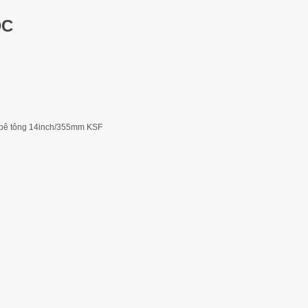
DC
i bê tông 14inch/355mm KSF