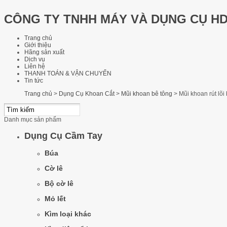
CÔNG TY TNHH MÁY VÀ DỤNG CỤ H
Trang chủ
Giới thiệu
Hãng sản xuất
Dịch vụ
Liên hệ
THANH TOÁN & VẬN CHUYỂN
Tin tức
Trang chủ
>
Dụng Cụ Khoan Cắt
>
Mũi khoan bê tông
>
Mũi khoan rút lõ
Danh mục sản phẩm
Dụng Cụ Cầm Tay
Búa
Cờ lê
Bộ cờ lê
Mỏ lết
Kìm loại khác