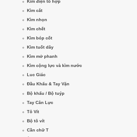
Kìm điện tổ hợp
Kìm cắt
Kìm nhọn
Kìm chết
Kìm bóp cốt
Kìm tuốt dây
Kìm mở phanh
Kìm cộng lực và kìm nước
Luc Giác
Đầu Khẩu & Tay Vặn
Bộ khẩu / Bộ tuýp
Tay Cân Lực
Tô Vít
Bộ tô vít
Cần chữ T