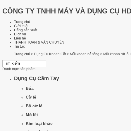
CÔNG TY TNHH MÁY VÀ DỤNG CỤ H
Trang chủ
Giới thiệu
Hãng sản xuất
Dịch vụ
Liên hệ
THANH TOÁN & VẬN CHUYỂN
Tin tức
Trang chủ
>
Dụng Cụ Khoan Cắt
>
Mũi khoan bê tông
>
Mũi khoan rút lõ
Danh mục sản phẩm
Dụng Cụ Cầm Tay
Búa
Cờ lê
Bộ cờ lê
Mỏ lết
Kìm loại khác