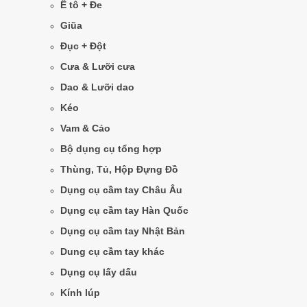
Ê tô + Đe
Giũa
Đục + Đột
Cưa & Lưỡi cưa
Dao & Lưỡi dao
Kéo
Vam & Cảo
Bộ dụng cụ tổng hợp
Thùng, Tủ, Hộp Đựng Đồ
Dụng cụ cầm tay Châu Âu
Dụng cụ cầm tay Hàn Quốc
Dụng cụ cầm tay Nhật Bản
Dung cụ cầm tay khác
Dụng cụ lấy dấu
Kính lúp