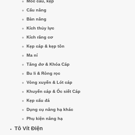
Móc cẩu, kẹp
Cẩu nâng
Bàn nâng
Kích thủy lực
Kích răng cơ
Kẹp cáp & kẹp tôn
Ma ní
Tăng đơ & Khóa Cáp
Bu li & Ròng rọc
Vòng xuyến & Lót cáp
Khuyến cáp & Ốc siết Cáp
Kẹp cẩu đá
Dụng cụ nâng hạ khác
Phụ kiện nâng hạ
Tô Vít Điện