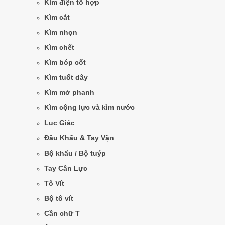
Kìm điện tổ hợp
Kìm cắt
Kìm nhọn
Kìm chết
Kìm bóp cốt
Kìm tuốt dây
Kìm mở phanh
Kìm cộng lực và kìm nước
Luc Giác
Đầu Khẩu & Tay Vặn
Bộ khẩu / Bộ tuýp
Tay Cân Lực
Tô Vít
Bộ tô vít
Cần chữ T