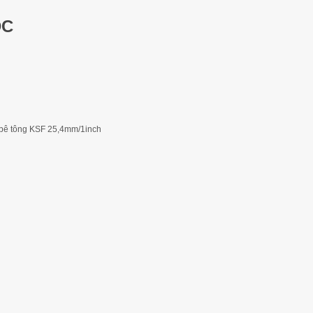
DC
i bê tông KSF 25,4mm/1inch