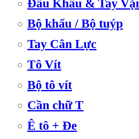
Đầu Khẩu & Tay Vặ
Bộ khẩu / Bộ tuýp
Tay Cân Lực
Tô Vít
Bộ tô vít
Cần chữ T
Ê tô + Đe