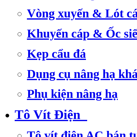
Vòng xuyến & Lót c
Khuyến cáp & Ốc si
Kẹp cẩu đá
Dụng cụ nâng hạ kh
Phụ kiện nâng hạ
Tô Vít Điện
Tô vít điện AC bán t