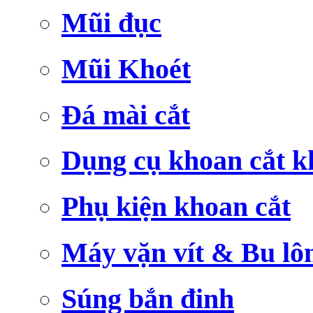
Mũi đục
Mũi Khoét
Đá mài cắt
Dụng cụ khoan cắt k
Phụ kiện khoan cắt
Máy vặn vít & Bu lô
Súng bắn đinh