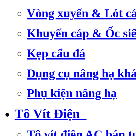
Vòng xuyến & Lót c
Khuyến cáp & Ốc si
Kẹp cẩu đá
Dụng cụ nâng hạ kh
Phụ kiện nâng hạ
Tô Vít Điện
Tô vít điện AC bán t