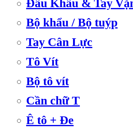
Đầu Khẩu & Tay Vặ
Bộ khẩu / Bộ tuýp
Tay Cân Lực
Tô Vít
Bộ tô vít
Cần chữ T
Ê tô + Đe