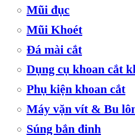
Mũi đục
Mũi Khoét
Đá mài cắt
Dụng cụ khoan cắt k
Phụ kiện khoan cắt
Máy vặn vít & Bu lô
Súng bắn đinh