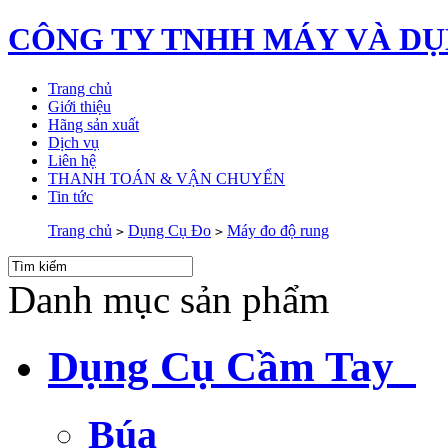
CÔNG TY TNHH MÁY VÀ DỤ
Trang chủ
Giới thiệu
Hãng sản xuất
Dịch vụ
Liên hệ
THANH TOÁN & VẬN CHUYỂN
Tin tức
Trang chủ
Dụng Cụ Đo
Máy đo độ rung
>
>
Danh mục sản phẩm
Dụng Cụ Cầm Tay
Búa