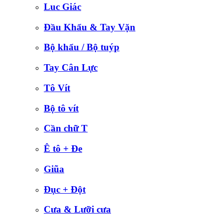
Luc Giác
Đầu Khẩu & Tay Vặn
Bộ khẩu / Bộ tuýp
Tay Cân Lực
Tô Vít
Bộ tô vít
Cần chữ T
Ê tô + Đe
Giũa
Đục + Đột
Cưa & Lưỡi cưa