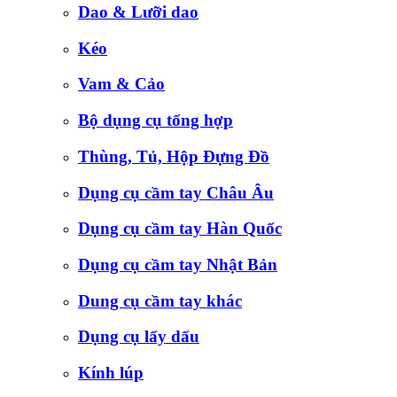
Dao & Lưỡi dao
Kéo
Vam & Cảo
Bộ dụng cụ tổng hợp
Thùng, Tủ, Hộp Đựng Đồ
Dụng cụ cầm tay Châu Âu
Dụng cụ cầm tay Hàn Quốc
Dụng cụ cầm tay Nhật Bản
Dung cụ cầm tay khác
Dụng cụ lấy dấu
Kính lúp