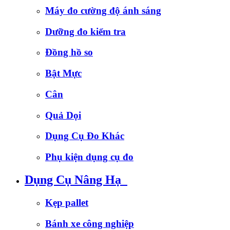
Máy đo cường độ ánh sáng
Dưỡng đo kiểm tra
Đồng hồ so
Bật Mực
Cân
Quả Dọi
Dụng Cụ Đo Khác
Phụ kiện dụng cụ đo
Dụng Cụ Nâng Hạ
Kẹp pallet
Bánh xe công nghiệp