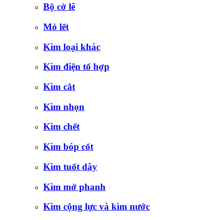
Bộ cờ lê
Mỏ lết
Kìm loại khác
Kìm điện tổ hợp
Kìm cắt
Kìm nhọn
Kìm chết
Kìm bóp cốt
Kìm tuốt dây
Kìm mở phanh
Kìm cộng lực và kìm nước