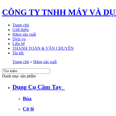
CÔNG TY TNHH MÁY VÀ DỤ
Trang chủ
Giới thiệu
Hãng sản xuất
Dịch vụ
Liên hệ
THANH TOÁN & VẬN CHUYỂN
Tin tức
Trang chủ
Hãng sản xuất
>
Danh mục sản phẩm
Dụng Cụ Cầm Tay
Búa
Cờ lê