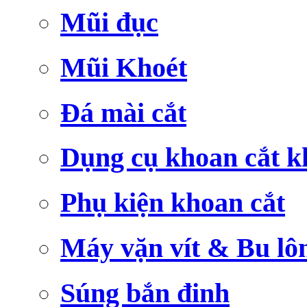
Mũi đục
Mũi Khoét
Đá mài cắt
Dụng cụ khoan cắt k
Phụ kiện khoan cắt
Máy vặn vít & Bu lô
Súng bắn đinh