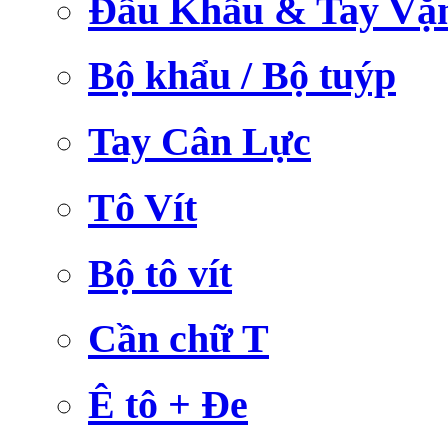
Đầu Khẩu & Tay Vặ
Bộ khẩu / Bộ tuýp
Tay Cân Lực
Tô Vít
Bộ tô vít
Cần chữ T
Ê tô + Đe