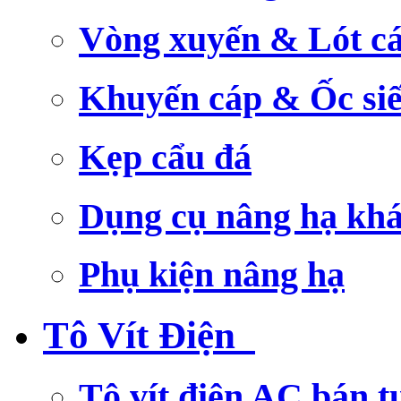
Vòng xuyến & Lót c
Khuyến cáp & Ốc si
Kẹp cẩu đá
Dụng cụ nâng hạ kh
Phụ kiện nâng hạ
Tô Vít Điện
Tô vít điện AC bán t