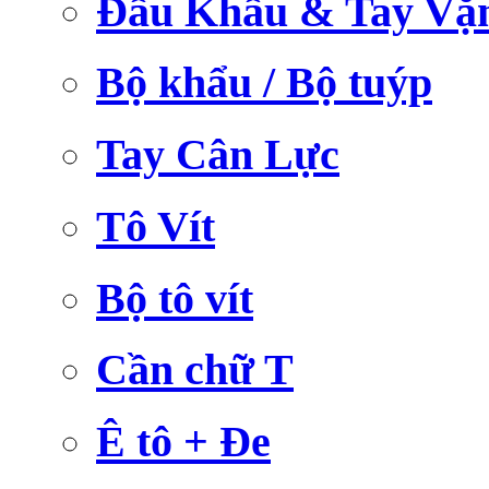
Đầu Khẩu & Tay Vặ
Bộ khẩu / Bộ tuýp
Tay Cân Lực
Tô Vít
Bộ tô vít
Cần chữ T
Ê tô + Đe