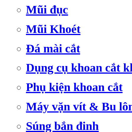
Mũi đục
Mũi Khoét
Đá mài cắt
Dụng cụ khoan cắt k
Phụ kiện khoan cắt
Máy vặn vít & Bu lô
Súng bắn đinh