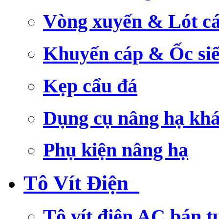
Vòng xuyến & Lót c
Khuyến cáp & Ốc si
Kẹp cẩu đá
Dụng cụ nâng hạ kh
Phụ kiện nâng hạ
Tô Vít Điện
Tô vít điện AC bán t