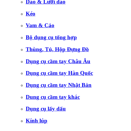
Dao & Lưỡi dao
Kéo
Vam & Cảo
Bộ dụng cụ tổng hợp
Thùng, Tủ, Hộp Đựng Đồ
Dụng cụ cầm tay Châu Âu
Dụng cụ cầm tay Hàn Quốc
Dụng cụ cầm tay Nhật Bản
Dung cụ cầm tay khác
Dụng cụ lấy dấu
Kính lúp