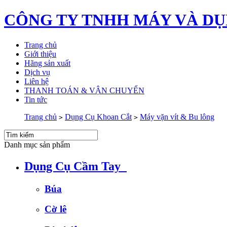
CÔNG TY TNHH MÁY VÀ DỤ
Trang chủ
Giới thiệu
Hãng sản xuất
Dịch vụ
Liên hệ
THANH TOÁN & VẬN CHUYỂN
Tin tức
Trang chủ
Dụng Cụ Khoan Cắt
Máy vặn vít & Bu lông
>
>
Danh mục sản phẩm
Dụng Cụ Cầm Tay
Búa
Cờ lê