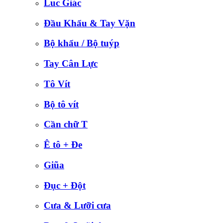
Luc Giác
Đầu Khẩu & Tay Vặn
Bộ khẩu / Bộ tuýp
Tay Cân Lực
Tô Vít
Bộ tô vít
Cần chữ T
Ê tô + Đe
Giũa
Đục + Đột
Cưa & Lưỡi cưa