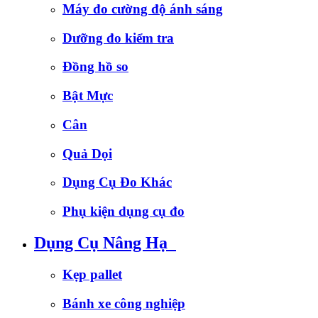
Máy đo cường độ ánh sáng
Dưỡng đo kiểm tra
Đồng hồ so
Bật Mực
Cân
Quả Dọi
Dụng Cụ Đo Khác
Phụ kiện dụng cụ đo
Dụng Cụ Nâng Hạ
Kẹp pallet
Bánh xe công nghiệp