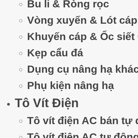
Bu li & Ròng rọc
Vòng xuyến & Lót cáp
Khuyến cáp & Ốc siết
Kẹp cẩu đá
Dụng cụ nâng hạ khá
Phụ kiện nâng hạ
Tô Vít Điện
Tô vít điện AC bán tự
Tô vít điện AC tự độn