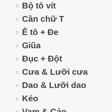
Bộ tô vít
Cần chữ T
Ê tô + Đe
Giũa
Đục + Đột
Cưa & Lưỡi cưa
Dao & Lưỡi dao
Kéo
Vam & Cảo