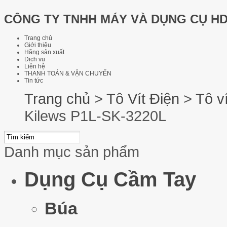
CÔNG TY TNHH MÁY VÀ DỤNG CỤ H
Trang chủ
Giới thiệu
Hãng sản xuất
Dịch vụ
Liên hệ
THANH TOÁN & VẬN CHUYỂN
Tin tức
Trang chủ
>
Tô Vít Điện
>
Tô v
Kilews P1L-SK-3220L
Danh mục sản phẩm
Dụng Cụ Cầm Tay
Búa