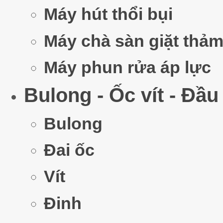
Máy hút thổi bụi
Máy chà sàn giặt thả
Bộ Khẩ
Máy phun rửa áp lực
Gi
Bulong - Ốc vít - Đầu
Bulong
Đai ốc
Th
Vít
Đinh