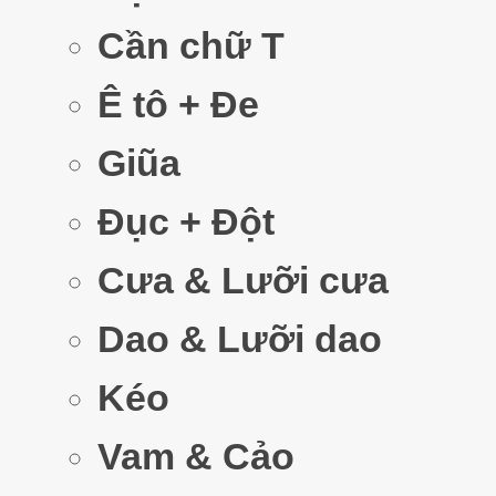
Cần chữ T
Ê tô + Đe
Giũa
Đục + Đột
Cưa & Lưỡi cưa
Dao & Lưỡi dao
Kéo
Vam & Cảo