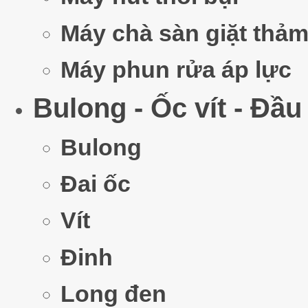
Máy chà sàn giặt thả
Bộ Khẩ
Máy phun rửa áp lực
Gi
Bulong - Ốc vít - Đầu
Bulong
Đai ốc
Th
Vít
Đinh
Long đen